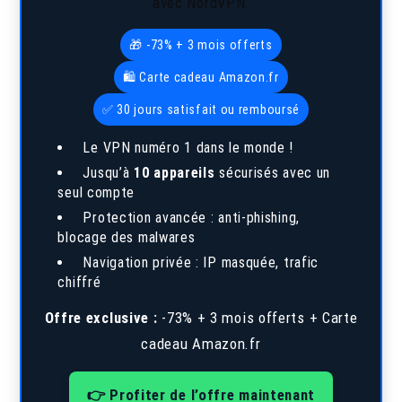
avec NordVPN.
🎁 -73% + 3 mois offerts
🛍️ Carte cadeau Amazon.fr
✅ 30 jours satisfait ou remboursé
Le VPN numéro 1 dans le monde !
Jusqu’à
10 appareils
sécurisés avec un
seul compte
Protection avancée : anti-phishing,
blocage des malwares
Navigation privée : IP masquée, trafic
chiffré
Offre exclusive :
-73% + 3 mois offerts + Carte
cadeau Amazon.fr
👉 Profiter de l’offre maintenant