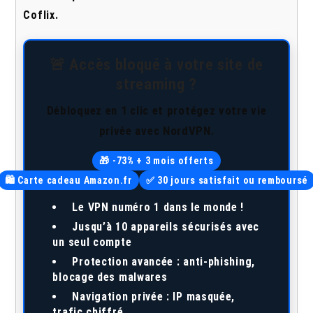
Coflix.
🚨 Accès bloqué à votre site de
streaming ?
Débloquez en 1 clic et protégez votre vie
privée avec NordVPN.
🎁 -73% + 3 mois offerts
🛍️ Carte cadeau Amazon.fr
✅ 30 jours satisfait ou remboursé
Le VPN numéro 1 dans le monde !
Jusqu’à
10 appareils
sécurisés avec
un seul compte
Protection avancée : anti-phishing,
blocage des malwares
Navigation privée : IP masquée,
trafic chiffré