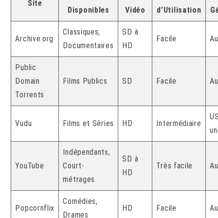
Site
Disponibles
Vidéo
d’Utilisation
G
Classiques,
SD à
Archive.org
Facile
A
Documentaires
HD
Public
Domain
Films Publics
SD
Facile
A
Torrents
U
Vudu
Films et Séries
HD
Intermédiaire
un
Indépendants,
SD à
YouTube
Court-
Très facile
A
HD
métrages
Comédies,
Popcornflix
HD
Facile
A
Drames