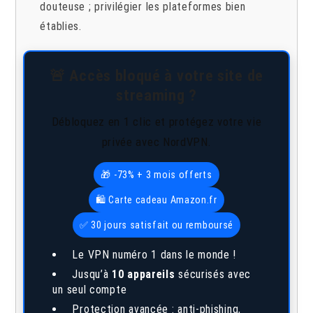
douteuse ; privilégier les plateformes bien
établies.
🚨 Accès bloqué à votre site de
streaming ?
Débloquez en 1 clic et protégez votre vie
privée avec NordVPN.
🎁 -73% + 3 mois offerts
🛍️ Carte cadeau Amazon.fr
✅ 30 jours satisfait ou remboursé
Le VPN numéro 1 dans le monde !
Jusqu’à
10 appareils
sécurisés avec
un seul compte
Protection avancée : anti-phishing,