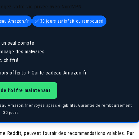
tégez votre vie privée avec NordVPN.
deau Amazon.fr
✅ 30 jours satisfait ou remboursé
 un seul compte
 blocage des malwares
c chiffré
ois offerts + Carte cadeau Amazon.fr
 de l’offre maintenant
adeau Amazon.fr envoyée après éligibilité. Garantie de remboursement
30 jours.
me Reddit, peuvent fournir des recommandations valables. Par