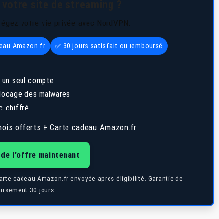
 votre site de streaming ?
tégez votre vie privée avec NordVPN.
deau Amazon.fr
✅ 30 jours satisfait ou remboursé
 un seul compte
 blocage des malwares
c chiffré
ois offerts + Carte cadeau Amazon.fr
 de l’offre maintenant
Carte cadeau Amazon.fr envoyée après éligibilité. Garantie de
rsement 30 jours.