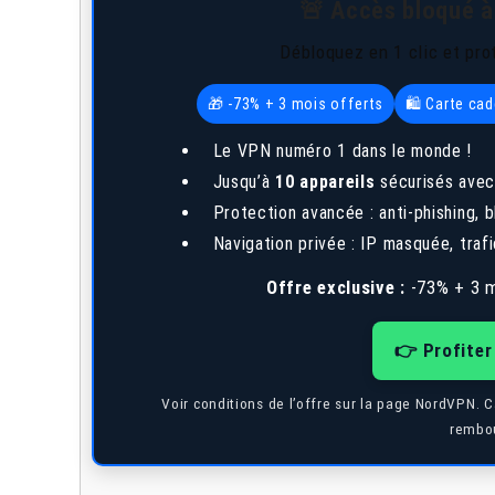
🚨 Accès bloqué à
Débloquez en 1 clic et pro
🎁 -73% + 3 mois offerts
🛍️ Carte ca
Le VPN numéro 1 dans le monde !
Jusqu’à
10 appareils
sécurisés avec
Protection avancée : anti-phishing,
Navigation privée : IP masquée, trafi
Offre exclusive :
-73% + 3 m
👉 Profiter
Voir conditions de l’offre sur la page NordVPN. 
rembou