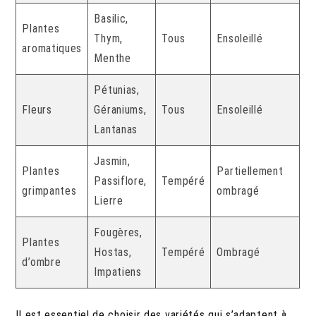
Basilic,
Plantes
Thym,
Tous
Ensoleillé
aromatiques
Menthe
Pétunias,
Fleurs
Géraniums,
Tous
Ensoleillé
Lantanas
Jasmin,
Plantes
Partiellement
Passiflore,
Tempéré
grimpantes
ombragé
Lierre
Fougères,
Plantes
Hostas,
Tempéré
Ombragé
d’ombre
Impatiens
Il est essentiel de choisir des variétés qui s’adaptent à