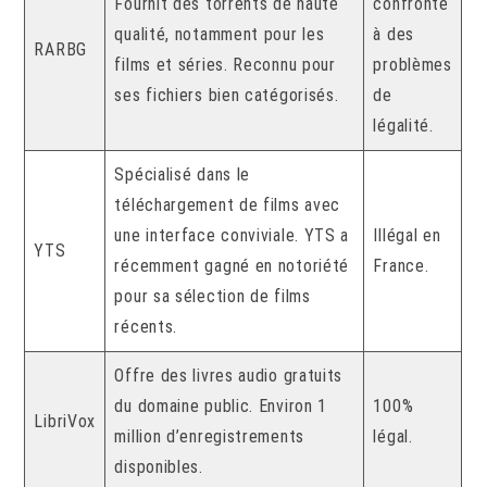
Fournit des torrents de haute
confronté
qualité, notamment pour les
à des
RARBG
films et séries. Reconnu pour
problèmes
ses fichiers bien catégorisés.
de
légalité.
Spécialisé dans le
téléchargement de films avec
une interface conviviale. YTS a
Illégal en
YTS
récemment gagné en notoriété
France.
pour sa sélection de films
récents.
Offre des livres audio gratuits
du domaine public. Environ 1
100%
LibriVox
million d’enregistrements
légal.
disponibles.