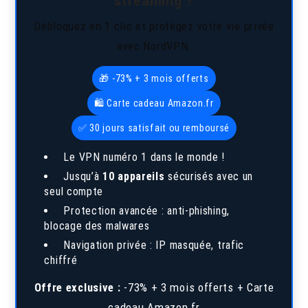
Débloquez en 1 clic et protégez votre vie privée
avec NordVPN.
🎁 -73% + 3 mois offerts
🛍️ Carte cadeau Amazon.fr
✅ 30 jours satisfait ou remboursé
Le VPN numéro 1 dans le monde !
Jusqu’à
10 appareils
sécurisés avec un
seul compte
Protection avancée : anti-phishing,
blocage des malwares
Navigation privée : IP masquée, trafic
chiffré
Offre exclusive :
-73% + 3 mois offerts + Carte
cadeau Amazon.fr