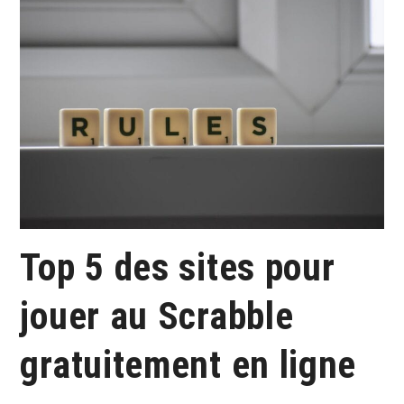
Top 5 des sites pour
jouer au Scrabble
gratuitement en ligne