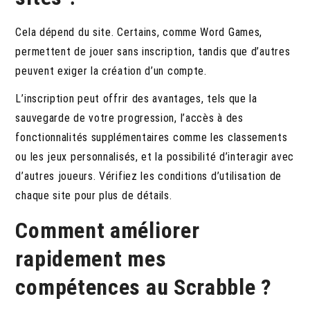
Cela dépend du site. Certains, comme Word Games,
permettent de jouer sans inscription, tandis que d’autres
peuvent exiger la création d’un compte.
L’inscription peut offrir des avantages, tels que la
sauvegarde de votre progression, l’accès à des
fonctionnalités supplémentaires comme les classements
ou les jeux personnalisés, et la possibilité d’interagir avec
d’autres joueurs. Vérifiez les conditions d’utilisation de
chaque site pour plus de détails.
Comment améliorer
rapidement mes
compétences au Scrabble ?