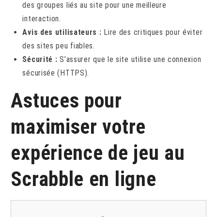
des groupes liés au site pour une meilleure
interaction.
Avis des utilisateurs :
Lire des critiques pour éviter
des sites peu fiables.
Sécurité :
S’assurer que le site utilise une connexion
sécurisée (HTTPS).
Astuces pour
maximiser votre
expérience de jeu au
Scrabble en ligne