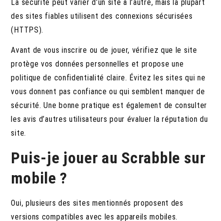
La sécurité peut varier d’un site à l’autre, mais la plupart
des sites fiables utilisent des connexions sécurisées
(HTTPS).
Avant de vous inscrire ou de jouer, vérifiez que le site
protège vos données personnelles et propose une
politique de confidentialité claire. Évitez les sites qui ne
vous donnent pas confiance ou qui semblent manquer de
sécurité. Une bonne pratique est également de consulter
les avis d’autres utilisateurs pour évaluer la réputation du
site.
Puis-je jouer au Scrabble sur
mobile ?
Oui, plusieurs des sites mentionnés proposent des
versions compatibles avec les appareils mobiles.