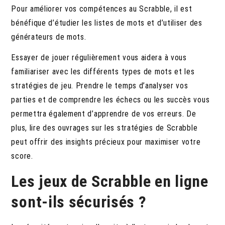
Pour améliorer vos compétences au Scrabble, il est
bénéfique d’étudier les listes de mots et d’utiliser des
générateurs de mots.
Essayer de jouer régulièrement vous aidera à vous
familiariser avec les différents types de mots et les
stratégies de jeu. Prendre le temps d’analyser vos
parties et de comprendre les échecs ou les succès vous
permettra également d’apprendre de vos erreurs. De
plus, lire des ouvrages sur les stratégies de Scrabble
peut offrir des insights précieux pour maximiser votre
score.
Les jeux de Scrabble en ligne
sont-ils sécurisés ?