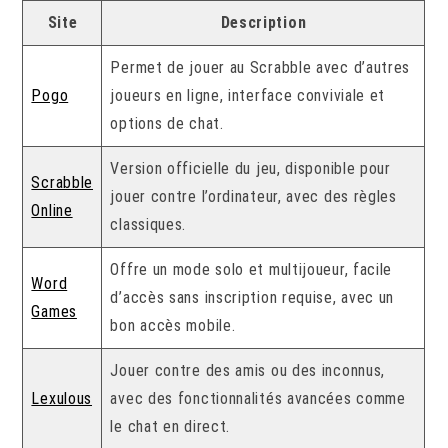
Site
Description
Permet de jouer au Scrabble avec d’autres
Pogo
joueurs en ligne, interface conviviale et
options de chat.
Version officielle du jeu, disponible pour
Scrabble
jouer contre l’ordinateur, avec des règles
Online
classiques.
Offre un mode solo et multijoueur, facile
Word
d’accès sans inscription requise, avec un
Games
bon accès mobile.
Jouer contre des amis ou des inconnus,
Lexulous
avec des fonctionnalités avancées comme
le chat en direct.