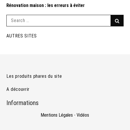
Rénovation maison : les erreurs à éviter
Search
Searc
for:
AUTRES SITES
Les produits phares du site
A découvrir
Informations
Mentions Légales
-
Vidéos