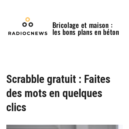
Skip
to
content
Bricolage et maison :
les bons plans en béton
Menu
Scrabble gratuit : Faites
des mots en quelques
clics