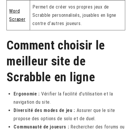
Permet de créer vos propres jeux de
Word
Scrabble personnalisés, jouables en ligne
Scraper
contre d’autres joueurs.
Comment choisir le
meilleur site de
Scrabble en ligne
Ergonomie :
Vérifier la facilité d’utilisation et la
navigation du site.
Diversité des modes de jeu :
Assurer que le site
propose des options de solo et de duel.
Communauté de joueurs :
Rechercher des forums ou