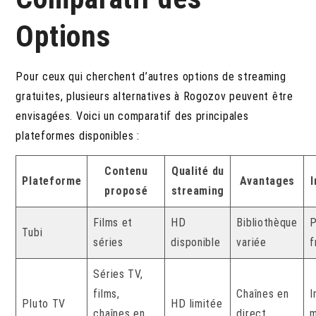
Options
Pour ceux qui cherchent d’autres options de streaming
gratuites, plusieurs alternatives à Rogozov peuvent être
envisagées. Voici un comparatif des principales
plateformes disponibles :
Contenu
Qualité du
Plateforme
Avantages
I
proposé
streaming
Films et
HD
Bibliothèque
P
Tubi
séries
disponible
variée
f
Séries TV,
films,
Chaînes en
I
Pluto TV
HD limitée
chaînes en
direct
m