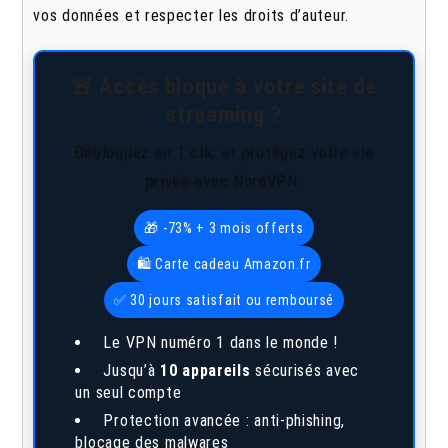
vos données et respecter les droits d’auteur.
🚨 Accès bloqué à votre site de
streaming ?
Débloquez en 1 clic et protégez votre vie
privée avec NordVPN.
🎁 -73% + 3 mois offerts
🛍️ Carte cadeau Amazon.fr
✅ 30 jours satisfait ou remboursé
Le VPN numéro 1 dans le monde !
Jusqu’à
10 appareils
sécurisés avec
un seul compte
Protection avancée : anti-phishing,
blocage des malwares