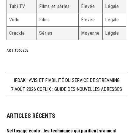
Tubi TV
Films et séries
Élevée
Légale
Vudu
Films
Élevée
Légale
Crackle
Séries
Moyenne
Légale
ART.1066908
Navigation
IFDAK : AVIS ET FIABILITÉ DU SERVICE DE STREAMING
7 AOÛT 2026 COFLIX : GUIDE DES NOUVELLES ADRESSES
de
l’article
ARTICLES RÉCENTS
Nettoyage écolo : les techniques qui purifient vraiment