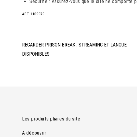
Sécurité : Assurez-vous que le site ne comporte p
ART.1109979
Navigation
REGARDER PRISON BREAK : STREAMING ET LANGUE
DISPONIBLES
de
l’article
Les produits phares du site
A découvrir