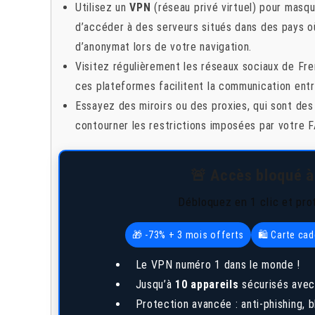
Utilisez un
VPN
(réseau privé virtuel) pour masq
d’accéder à des serveurs situés dans des pays où 
d’anonymat lors de votre navigation.
Visitez régulièrement les réseaux sociaux de Fre
ces plateformes facilitent la communication entre
Essayez des miroirs ou des proxies, qui sont des 
contourner les restrictions imposées par votre FA
🚨 Accès bloqué à
Débloquez en 1 clic et pro
🎁 -73% + 3 mois offerts
🛍️ Carte ca
Le VPN numéro 1 dans le monde !
Jusqu’à
10 appareils
sécurisés avec
Protection avancée : anti-phishing,