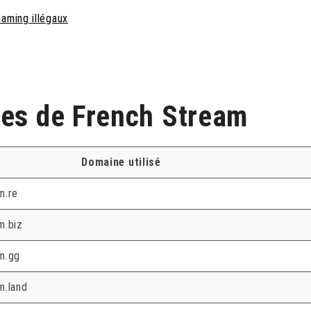
eaming illégaux
ses de French Stream
Domaine utilisé
m.re
m.biz
m.gg
m.land