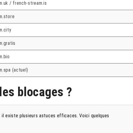
m.uk / french-stream.is
m.store
m.city
m.gratis
m.bio
m.spa (actuel)
es blocages ?
 il existe plusieurs astuces efficaces. Voici quelques