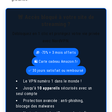
🚨 Accès bloqué à votre site de
streaming ?
Débloquez en 1 clic et protégez votre vie privée
avec NordVPN.
🎁 -73% + 3 mois offerts
🛍️ Carte cadeau Amazon.fr
✅ 30 jours satisfait ou remboursé
Le VPN numéro 1 dans le monde !
Jusqu’à
10 appareils
sécurisés avec un
seul compte
Protection avancée : anti-phishing,
blocage des malwares