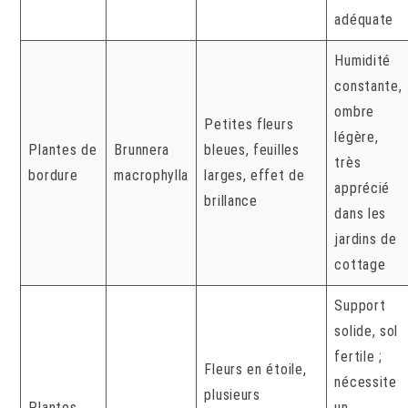
adéquate
Humidité
constante,
ombre
Petites fleurs
légère,
Plantes de
Brunnera
bleues, feuilles
très
bordure
macrophylla
larges, effet de
apprécié
brillance
dans les
jardins de
cottage
Support
solide, sol
fertile ;
Fleurs en étoile,
nécessite
plusieurs
Plantes
un