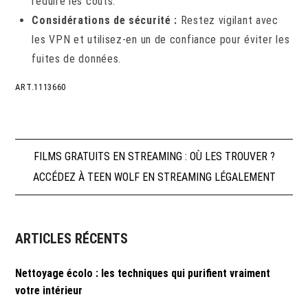
réduire les coûts.
Considérations de sécurité :
Restez vigilant avec
les VPN et utilisez-en un de confiance pour éviter les
fuites de données.
ART.1113660
Navigation
FILMS GRATUITS EN STREAMING : OÙ LES TROUVER ?
ACCÉDEZ À TEEN WOLF EN STREAMING LÉGALEMENT
de
l’article
ARTICLES RÉCENTS
Nettoyage écolo : les techniques qui purifient vraiment
votre intérieur