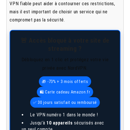
VPN fiable peut aider à contourner ces restrictions,
mais il est important de choisir un service qui ne
compromet pas la sécurité.
🚨 Accès bloqué à votre site de
streaming ?
Débloquez en 1 clic et protégez votre vie
privée avec NordVPN.
🎁 -73% + 3 mois offerts
🛍️ Carte cadeau Amazon.fr
✅ 30 jours satisfait ou remboursé
Le VPN numéro 1 dans le monde !
Jusqu’à
10 appareils
sécurisés avec
un seul compte