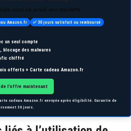
tégez votre vie privée avec NordVPN.
deau Amazon.fr
✅ 30 jours satisfait ou remboursé
ec un seul compte
g, blocage des malwares
afic chiffré
ois offerts + Carte cadeau Amazon.fr
 de l’offre maintenant
arte cadeau Amazon.fr envoyée après éligibilité. Garantie de
rsement 30 jours.
liés à l’utilisation de