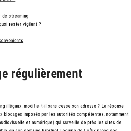
s de streaming
uoi rester vigilant ?
nconvénients
ge régulièrement
ng illégaux, modifie-t-il sans cesse son adresse ? La réponse
aux blocages imposés par les autorités compétentes, notamment
diovisuelle et numérique) qui surveille de près les sites de
ble via son domaine habituel, l’équipe de Coflix prend des