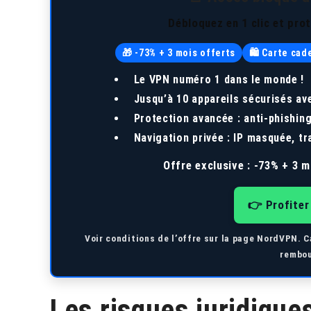
Débloquez en 1 clic et pro
🎁 -73% + 3 mois offerts
🛍️ Carte ca
Le VPN numéro 1 dans le monde !
Jusqu’à
10 appareils
sécurisés av
Protection avancée : anti-phishin
Navigation privée : IP masquée, tr
Offre exclusive :
-73% + 3 m
👉 Profiter
Voir conditions de l’offre sur la page NordVPN. C
rembou
Les risques juridiques 