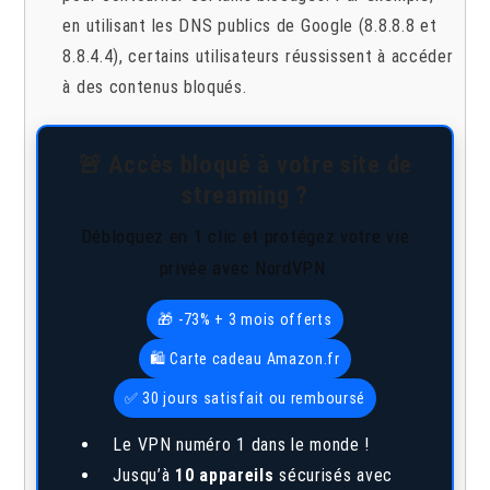
en utilisant les DNS publics de Google (8.8.8.8 et
8.8.4.4), certains utilisateurs réussissent à accéder
à des contenus bloqués.
🚨 Accès bloqué à votre site de
streaming ?
Débloquez en 1 clic et protégez votre vie
privée avec NordVPN.
🎁 -73% + 3 mois offerts
🛍️ Carte cadeau Amazon.fr
✅ 30 jours satisfait ou remboursé
Le VPN numéro 1 dans le monde !
Jusqu’à
10 appareils
sécurisés avec