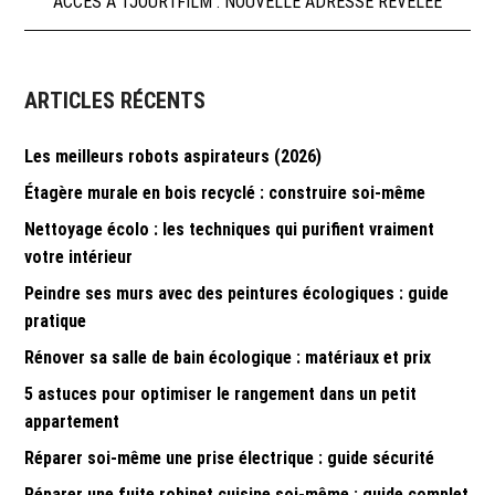
ACCÈS À 1JOUR1FILM : NOUVELLE ADRESSE RÉVÉLÉE
de
l’article
ARTICLES RÉCENTS
Les meilleurs robots aspirateurs (2026)
Étagère murale en bois recyclé : construire soi-même
Nettoyage écolo : les techniques qui purifient vraiment
votre intérieur
Peindre ses murs avec des peintures écologiques : guide
pratique
Rénover sa salle de bain écologique : matériaux et prix
5 astuces pour optimiser le rangement dans un petit
appartement
Réparer soi-même une prise électrique : guide sécurité
Réparer une fuite robinet cuisine soi-même : guide complet