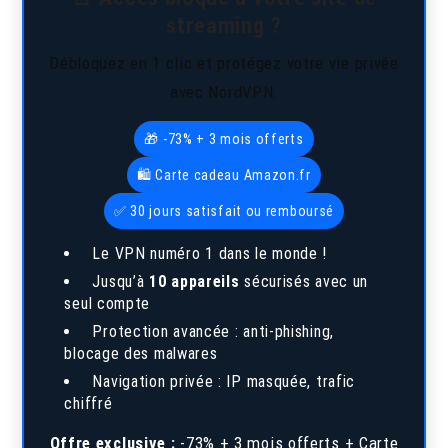
streaming ?
Débloquez en 1 clic et protégez votre vie privée
avec NordVPN.
🎁 -73% + 3 mois offerts
🛍️ Carte cadeau Amazon.fr
✅ 30 jours satisfait ou remboursé
Le VPN numéro 1 dans le monde !
Jusqu’à
10 appareils
sécurisés avec un
seul compte
Protection avancée : anti-phishing,
blocage des malwares
Navigation privée : IP masquée, trafic
chiffré
Offre exclusive :
-73% + 3 mois offerts + Carte