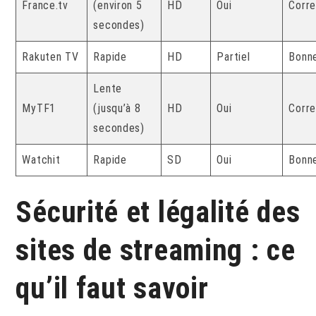
France.tv
(environ 5
HD
Oui
Corr
secondes)
Rakuten TV
Rapide
HD
Partiel
Bonn
Lente
MyTF1
(jusqu’à 8
HD
Oui
Corr
secondes)
Watchit
Rapide
SD
Oui
Bonn
Sécurité et légalité des
sites de streaming : ce
qu’il faut savoir