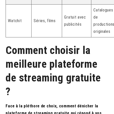
Catalogues
Gratuit avec
de
Watchit
Séries, films
publicités
production
originales
Comment choisir la
meilleure plateforme
de streaming gratuite
?
Face à la pléthore de choix, comment dénicher la
plateforme de streaming gratuite qui répond à vos