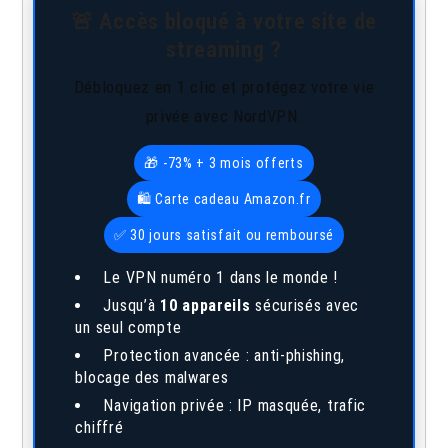
🚨 Accès bloqué à votre site de
streaming ?
Débloquez en 1 clic et protégez votre vie
privée avec NordVPN.
🎁 -73% + 3 mois offerts
🛍️ Carte cadeau Amazon.fr
✅ 30 jours satisfait ou remboursé
Le VPN numéro 1 dans le monde !
Jusqu’à
10 appareils
sécurisés avec
un seul compte
Protection avancée : anti-phishing,
blocage des malwares
Navigation privée : IP masquée, trafic
chiffré