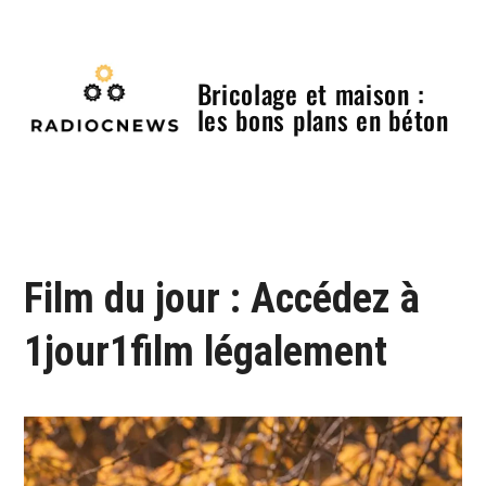
Skip
to
content
Bricolage et maison :
les bons plans en béton
Menu
Film du jour : Accédez à
1jour1film légalement