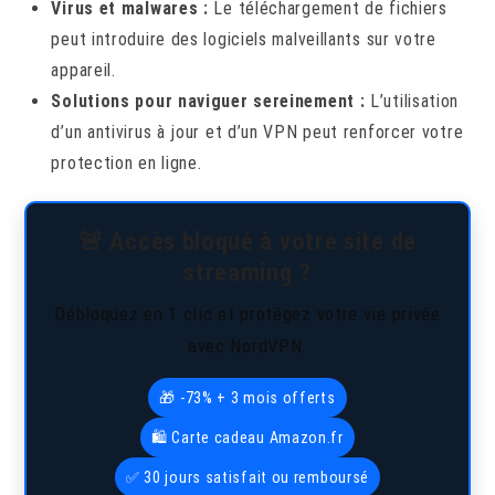
Virus et malwares :
Le téléchargement de fichiers
peut introduire des logiciels malveillants sur votre
appareil.
Solutions pour naviguer sereinement :
L’utilisation
d’un antivirus à jour et d’un VPN peut renforcer votre
protection en ligne.
🚨 Accès bloqué à votre site de
streaming ?
Débloquez en 1 clic et protégez votre vie privée
avec NordVPN.
🎁 -73% + 3 mois offerts
🛍️ Carte cadeau Amazon.fr
✅ 30 jours satisfait ou remboursé