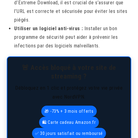
d’Extreme Download, il est crucial de s’assurer que
l’URL est correcte et sécurisée pour éviter les sites
piégés.
Utiliser un logiciel anti-virus :
Installer un bon
programme de sécurité peut aider à prévenir les
infections par des logiciels malveillants.
🚨 Accès bloqué à votre site de
streaming ?
Débloquez en 1 clic et protégez votre vie privée
avec NordVPN.
🎁 -73% + 3 mois offerts
🛍️ Carte cadeau Amazon.fr
✅ 30 jours satisfait ou remboursé