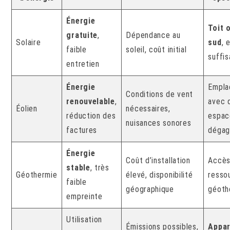
Énergie
Toit 
gratuite
,
Dépendance au
Solaire
sud
, 
faible
soleil, coût initial
suffis
entretien
Énergie
Empla
Conditions de vent
renouvelable
,
avec 
Éolien
nécessaires,
réduction des
espac
nuisances sonores
factures
déga
Énergie
Coût d’installation
Accès
stable
, très
Géothermie
élevé, disponibilité
resso
faible
géographique
géoth
empreinte
Utilisation
Émissions possibles,
Appar