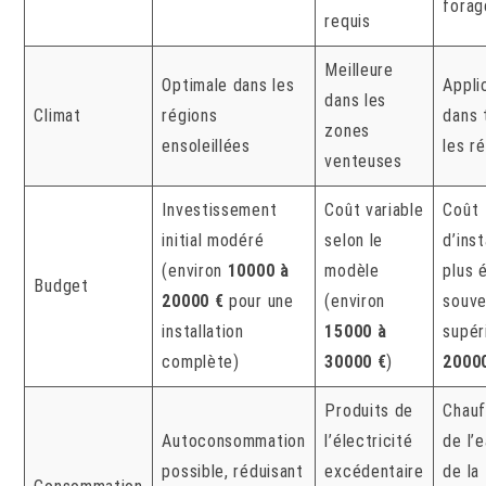
forag
requis
Meilleure
Optimale dans les
Appli
dans les
Climat
régions
dans 
zones
ensoleillées
les r
venteuses
Investissement
Coût variable
Coût
initial modéré
selon le
d’inst
(environ
10000 à
modèle
plus 
Budget
20000 €
pour une
(environ
souve
installation
15000 à
supér
complète)
30000 €
)
2000
Produits de
Chau
Autoconsommation
l’électricité
de l’
possible, réduisant
excédentaire
de la