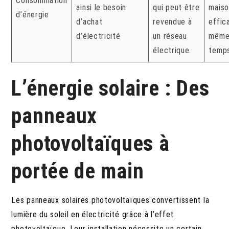
Consommation
ainsi le besoin
qui peut être
maiso
d’énergie
d’achat
revendue à
effic
d’électricité
un réseau
même
électrique
temps
L’énergie solaire : Des
panneaux
photovoltaïques à
portée de main
Les panneaux solaires photovoltaïques convertissent la
lumière du soleil en électricité grâce à l’effet
photovoltaïque. Leur installation nécessite un certain