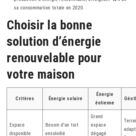
sa consommation totale en 2020.
Choisir la bonne
solution d’énergie
renouvelable pour
votre maison
Énergie
Critères
Énergie solaire
Géot
éolienne
Grand
Terra
Espace
Besoin d’un toit
espace
adapt
disponible
ensoleillé
dégagé