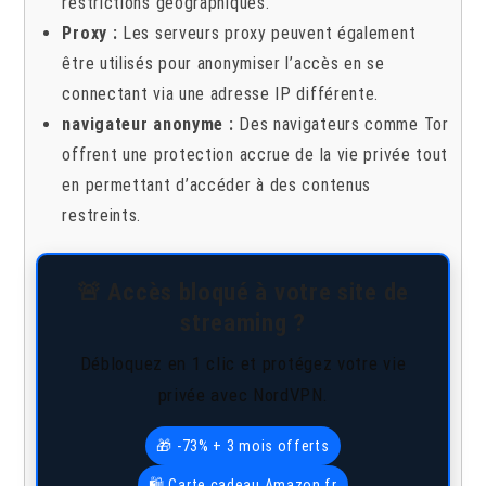
restrictions géographiques.
Proxy :
Les serveurs proxy peuvent également
être utilisés pour anonymiser l’accès en se
connectant via une adresse IP différente.
navigateur anonyme
:
Des navigateurs comme Tor
offrent une protection accrue de la vie privée tout
en permettant d’accéder à des contenus
restreints.
🚨 Accès bloqué à votre site de
streaming ?
Débloquez en 1 clic et protégez votre vie
privée avec NordVPN.
🎁 -73% + 3 mois offerts
🛍️ Carte cadeau Amazon.fr