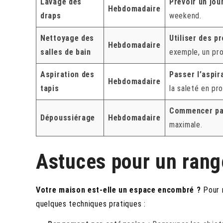
Lavage des
Prévoir un jour
Hebdomadaire
draps
weekend.
Nettoyage des
Utiliser des p
Hebdomadaire
salles de bain
exemple, un pro
Aspiration des
Passer l’aspir
Hebdomadaire
tapis
la saleté en pr
Commencer par
Dépoussiérage
Hebdomadaire
maximale.
Astuces pour un rang
Votre maison est-elle un espace encombré ?
Pour m
quelques techniques pratiques :