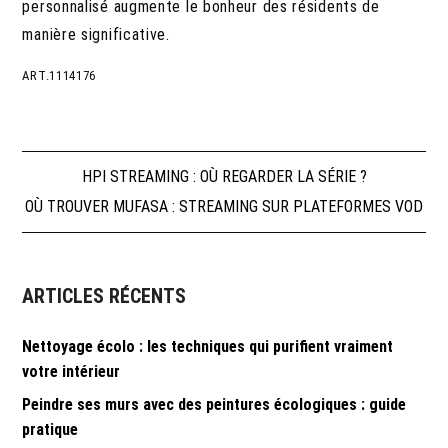
personnalisé augmente le bonheur des résidents de
manière significative.
ART.1114176
Navigation
HPI STREAMING : OÙ REGARDER LA SÉRIE ?
OÙ TROUVER MUFASA : STREAMING SUR PLATEFORMES VOD
de
l’article
ARTICLES RÉCENTS
Nettoyage écolo : les techniques qui purifient vraiment
votre intérieur
Peindre ses murs avec des peintures écologiques : guide
pratique