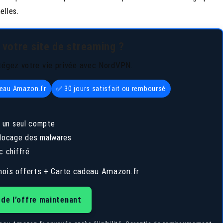
elles.
 votre site de streaming ?
tégez votre vie privée avec NordVPN.
deau Amazon.fr
✅ 30 jours satisfait ou remboursé
 un seul compte
 blocage des malwares
c chiffré
ois offerts + Carte cadeau Amazon.fr
 de l’offre maintenant