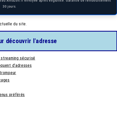
adeau Amazon.fr envoyée après éligibilité. Garantie de remboursement
30 jours.
ctuelle du site.
ur découvrir l'adresse
 streaming sécurisé
équent d’adresses
 trompeur
ocages
tenus préférés