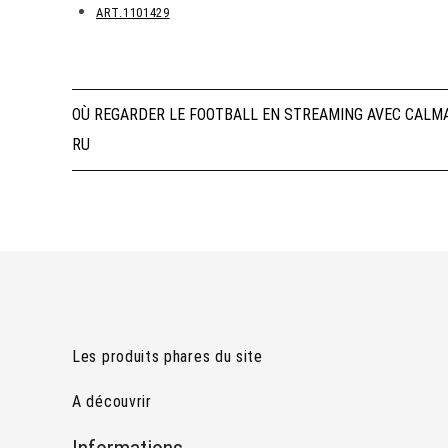
ART.1101429
Navigation
OÙ REGARDER LE FOOTBALL EN STREAMING AVEC CALM
RU
de
l’article
Les produits phares du site
A découvrir