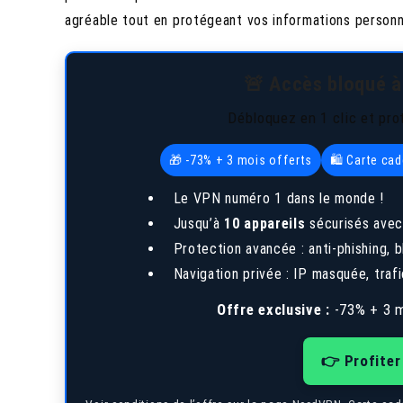
agréable tout en protégeant vos informations personn
🚨 Accès bloqué à
Débloquez en 1 clic et pro
🎁 -73% + 3 mois offerts
🛍️ Carte ca
Le VPN numéro 1 dans le monde !
Jusqu’à
10 appareils
sécurisés avec
Protection avancée : anti-phishing,
Navigation privée : IP masquée, trafi
Offre exclusive :
-73% + 3 m
👉 Profiter