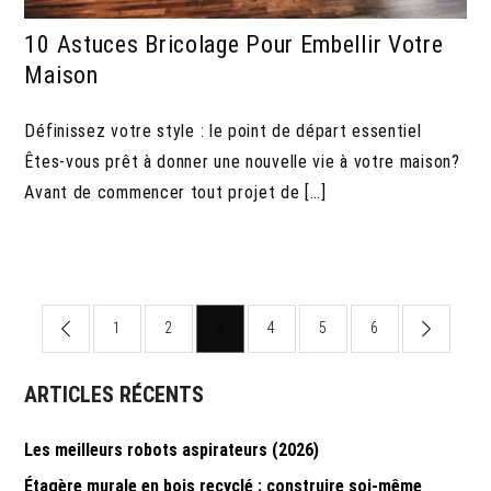
10 Astuces Bricolage Pour Embellir Votre
Maison
Définissez votre style : le point de départ essentiel
Êtes-vous prêt à donner une nouvelle vie à votre maison?
Avant de commencer tout projet de […]
Pagination
1
2
3
4
5
6
des
ARTICLES RÉCENTS
publications
Les meilleurs robots aspirateurs (2026)
Étagère murale en bois recyclé : construire soi-même